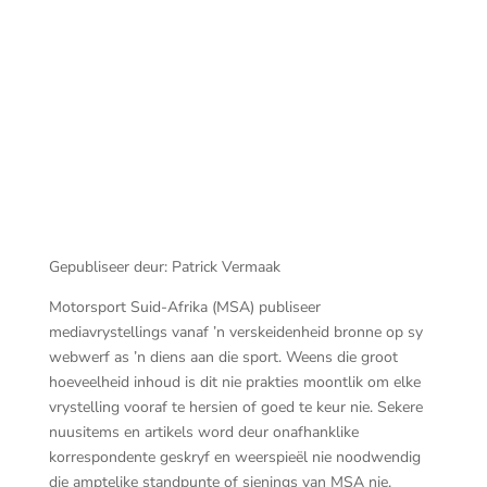
Du Vlei Farmstall now Hermitakefrom 27
September 2025
Gepubliseer deur: Patrick Vermaak
Motorsport Suid-Afrika (MSA) publiseer
mediavrystellings vanaf ’n verskeidenheid bronne op sy
webwerf as ’n diens aan die sport. Weens die groot
hoeveelheid inhoud is dit nie prakties moontlik om elke
vrystelling vooraf te hersien of goed te keur nie. Sekere
nuusitems en artikels word deur onafhanklike
korrespondente geskryf en weerspieël nie noodwendig
die amptelike standpunte of sienings van MSA nie.