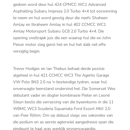
gedoen word deur hul 424 CPMCC WC1 Advanced
Asphalting Subaru Impreza 2.0 Turbo 4×4 tot oorwinning
te neem en hul word gevolg deur die neefs Shaheen
Amlay en Ibraheem Amlay in hul 402 CCMCC WC1
Amlay Motorsport Subaru GC8 2.0 Turbo 4×4. Die
opening sneltrajek juis die een waarop hul die ex-John
Peiser motor sleg gerol het en hul het dalk net effe
versigtig begin.
Trevor Hodges en Ian Thebus behaal derde posisie
algeheel in hul 421 CCMCC WC3 The Agents Garage
VW Polo 9N3 2.0 na ‘n bestendige tydren, waar hul
onverwagte teenstand ondervind het. Die Somerset Wes
debutant vader en dogter kombinasie Pieter en Leoné
Steyn beslis die verrassing van die byeenkoms in die 11
WBMC WC3 Scuderia Squamata Ford Escort MkII 2.0
van Peer Röhm. Om op debuut slegs ses sekondes van
die podium en as eerste agterwiel aangedrewe span die
eindpunt te haal was werklik prysenswaardig.