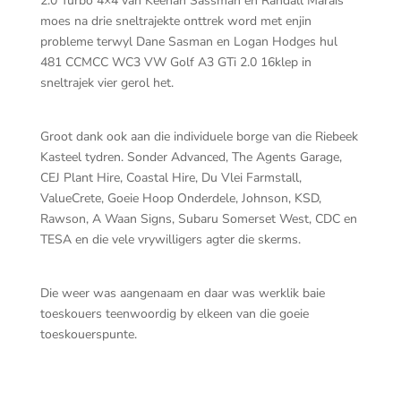
2.0 Turbo 4×4 van Keenan Sassman en Randall Marais
moes na drie sneltrajekte onttrek word met enjin
probleme terwyl Dane Sasman en Logan Hodges hul
481 CCMCC WC3 VW Golf A3 GTi 2.0 16klep in
sneltrajek vier gerol het.
Groot dank ook aan die individuele borge van die Riebeek
Kasteel tydren. Sonder Advanced, The Agents Garage,
CEJ Plant Hire, Coastal Hire, Du Vlei Farmstall,
ValueCrete, Goeie Hoop Onderdele, Johnson, KSD,
Rawson, A Waan Signs, Subaru Somerset West, CDC en
TESA en die vele vrywilligers agter die skerms.
Die weer was aangenaam en daar was werklik baie
toeskouers teenwoordig by elkeen van die goeie
toeskouerspunte.
202
Ste
Esc