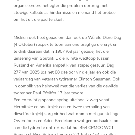
organiseerders het egter die problem oorbrug met
stewige kafbale as hindernisse en niemand het probeer
om hul uit die pad te skuif.
Miskien ook heel gepas om dan ook op Wêreld Diere Dag
(4 Oktober) respek te toon aan ons pragtige diereryk en
te dink daaraan dat in 1957 (68 jaar gelede) het die
lansering van Sputnik 1 die ruimte wedloop tussen
Rusland en Amerika amptelik van stapel gestuur. Dag
277 van 2025 los net 88 dae oor vir die jaar en ook die
verjaardag van veteraan tydrenner Clinton Sassman. Ook
‘n oomblik van heimweë met die verlies van die gewilde
tydrenner Paul Pfeiffer 17 jaar tevore.
Een en twintig spanne spring uiteindelik weg vanaf
Hermitake en sneltrajek een en twee (herhaling van
dieselfde trajek) sorg vir heelwat drama met gunstelinge
Owen Jones en Aden Bredekamp wat genoodsaak is om
aan die tydren te onttrek nadat hul 454 CPMCC WC1
Somerset Wes Subaru Impreza 2.0 Turbo 4×4 se ratkas