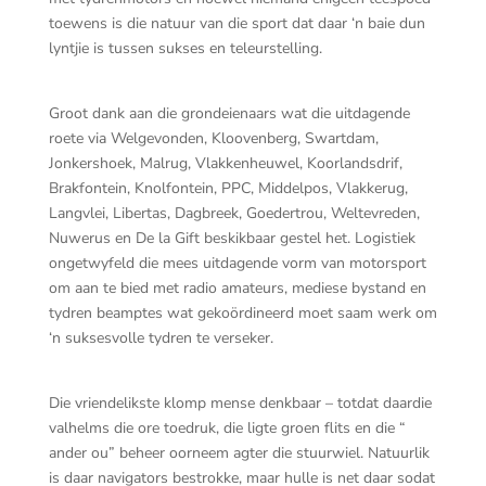
toewens is die natuur van die sport dat daar ‘n baie dun
lyntjie is tussen sukses en teleurstelling.
Groot dank aan die grondeienaars wat die uitdagende
roete via Welgevonden, Kloovenberg, Swartdam,
Jonkershoek, Malrug, Vlakkenheuwel, Koorlandsdrif,
Brakfontein, Knolfontein, PPC, Middelpos, Vlakkerug,
Langvlei, Libertas, Dagbreek, Goedertrou, Weltevreden,
Nuwerus en De la Gift beskikbaar gestel het. Logistiek
ongetwyfeld die mees uitdagende vorm van motorsport
om aan te bied met radio amateurs, mediese bystand en
tydren beamptes wat gekoördineerd moet saam werk om
‘n suksesvolle tydren te verseker.
Die vriendelikste klomp mense denkbaar – totdat daardie
valhelms die ore toedruk, die ligte groen flits en die “
ander ou” beheer oorneem agter die stuurwiel. Natuurlik
is daar navigators bestrokke, maar hulle is net daar sodat