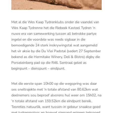
Met al die Wes Kaap Tydrenklubs onder die vaandel van
Wes Kaap Tydrenne het die Riebeek Kasteel Tydren ‘n
nuwe era van samewerking tussen all betrokke partye
ingelei en die voordele was reeds sigbaar in die
bemoedigende 24 sterk inskrywingstal wat aangemeld
het vir aksie by die Du Vlei Padstal (sedert 27 September
bekend as die Hermitake Winery, Deli & Bistro) digby die
Porseleinberg pad op die R46. Sentraal geleë as
beginpunt – dienspunt – eindpunt.
Met die eerste span 10h00 op die wegspring was daar
ses sneltrajekte met ‘n totale afstand van 80.62km wat
deelnemers sou beproef alvorens hul weer om 15h02, na
‘n totale afstand van 159.52km die eindpunt bereik.
Teoreties natuurlik, want tussen-in gebeur snaakse goed
met tydrenmotors en hoewel niemand enigeen teëspoed