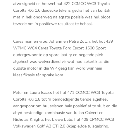
afwesigheid en hoewel hul 422 CCMCC WC3 Toyota
Corolla RXi 1.6 duidelike tekens gedra het van kontak
met ‘n hek onderweg na agtste posisie was hul bloot
tevrede om ‘n positiewe resultaat te behaal.
Ceres man en vrou, Johann en Petra Zulch, het hul 439
WPMC WC4 Ceres Toyota Ford Escort 1600 Sport
oudergewoonte op spore laat ry en negende plek
algeheel was welverdiend vir wat nou sekerlik as die
oudste motor in die WP geag kan word wanneer
klassifikasie têr sprake kom.
Peter en Laura Isaacs het hul 471 CCMCC WC3 Toyota
Corolla RXi 1.8 tot ‘n bemoedigende tiende algeheel
aangespoor om hul seisoen baie positief af te sluit en die
altyd bestendige kombinasie van Julian Calvert en
Nicholas Knights het Liewe Lulu, hul 409 CPMCC WC3
Volkswagen Golf A3 GTi 2.0 8klep elfde tuisgebring.