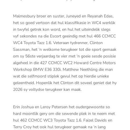
Malmesbury broer en suster, Juneyed en Reyanah Edas,
het so goed vertoon dat hul klassifikasie in WC4 werklik
in twyfel getrek kon word, en hul het uiteindelik slegs
vyf sekondes na die Escort geeindig met hul 466 CCMCC
WC4 Toyota Tazz 1.6. Veteraan tydrenner, Clinton
Sassman, het ‘n welkome terugkeer tot die sport gemaak
om sy 56ste verjaardag te vier met ‘n goeie sesde posisie
algeheel in die 427 CCMCC WC2 Howard Centre Motors
Workshop BMW E36 330i. Matthew Neethling die man
wat die selfmoord stiplek gevul het op hierdie unieke
geleentheid. Hopenlik het Clinton dit soveel geniet dat hy
2026 sy voltydse terugkeer kan maak.
Erin Joshua en Leroy Petersen het oudergewoonte so
hard moontlik gery om die sewende plek in te neem met
hul 462 CCMCC WC3 Toyota Tazz 1.6. Faizel Davids en
Terry Croy het ook hul terugkeer gemaak na ‘n lang