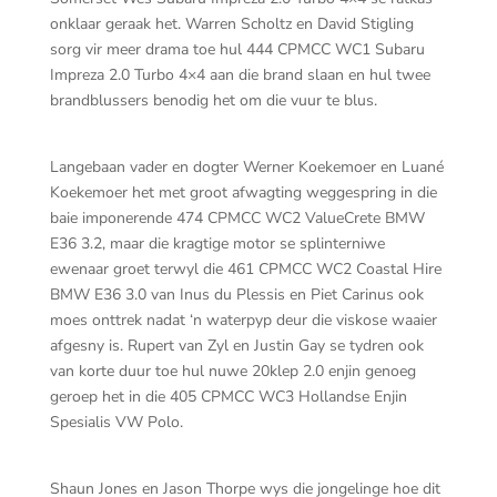
onklaar geraak het. Warren Scholtz en David Stigling
sorg vir meer drama toe hul 444 CPMCC WC1 Subaru
Impreza 2.0 Turbo 4×4 aan die brand slaan en hul twee
brandblussers benodig het om die vuur te blus.
Langebaan vader en dogter Werner Koekemoer en Luané
Koekemoer het met groot afwagting weggespring in die
baie imponerende 474 CPMCC WC2 ValueCrete BMW
E36 3.2, maar die kragtige motor se splinterniwe
ewenaar groet terwyl die 461 CPMCC WC2 Coastal Hire
BMW E36 3.0 van Inus du Plessis en Piet Carinus ook
moes onttrek nadat ‘n waterpyp deur die viskose waaier
afgesny is. Rupert van Zyl en Justin Gay se tydren ook
van korte duur toe hul nuwe 20klep 2.0 enjin genoeg
geroep het in die 405 CPMCC WC3 Hollandse Enjin
Spesialis VW Polo.
Shaun Jones en Jason Thorpe wys die jongelinge hoe dit