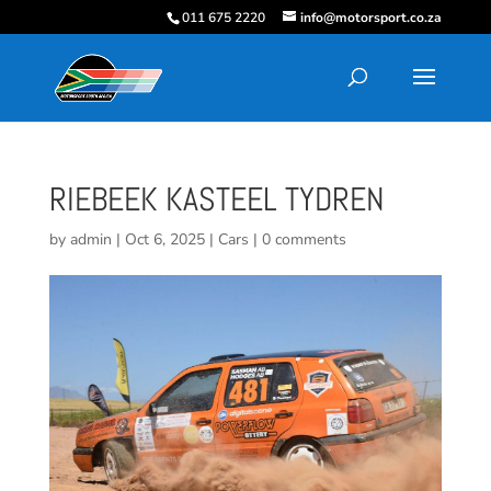
011 675 2220
info@motorsport.co.za
RIEBEEK KASTEEL TYDREN
by
admin
|
Oct 6, 2025
|
Cars
|
0 comments