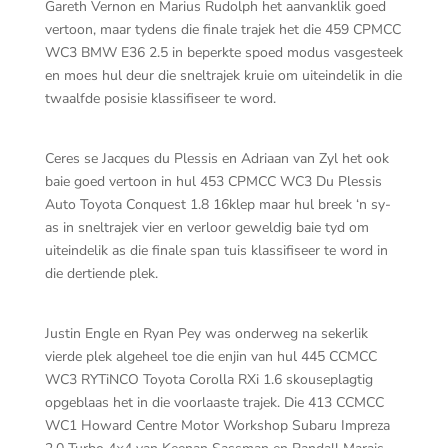
Gareth Vernon en Marius Rudolph het aanvanklik goed
vertoon, maar tydens die finale trajek het die 459 CPMCC
WC3 BMW E36 2.5 in beperkte spoed modus vasgesteek
en moes hul deur die sneltrajek kruie om uiteindelik in die
twaalfde posisie klassifiseer te word.
Ceres se Jacques du Plessis en Adriaan van Zyl het ook
baie goed vertoon in hul 453 CPMCC WC3 Du Plessis
Auto Toyota Conquest 1.8 16klep maar hul breek ‘n sy-
as in sneltrajek vier en verloor geweldig baie tyd om
uiteindelik as die finale span tuis klassifiseer te word in
die dertiende plek.
Justin Engle en Ryan Pey was onderweg na sekerlik
vierde plek algeheel toe die enjin van hul 445 CCMCC
WC3 RYTiNCO Toyota Corolla RXi 1.6 skouseplagtig
opgeblaas het in die voorlaaste trajek. Die 413 CCMCC
WC1 Howard Centre Motor Workshop Subaru Impreza