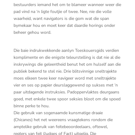
bestuurders iemand het om te blameer wanneer weer die
pad vind na ‘n ligte foutjie of twee. Nee, nie die volle
waarheid, want navigators is die gom wat die span
bymekaar hou en moet keer dat daardie horings onder
beheer gehou word.
Die baie indrukwekkende aanlyn Toeskouersgids verdien
komplimente en die enigste teleurstelling is dat nie al die
inskrywings die geleentheid benut het om hulself aan die
publiek bekend te stel nie. Drie blitsvinnige sneltrajekte
moes elkeen twee keer navigeer word met sneltrajekte
vier en ses op papier deurslaggewend op sukses met ‘n
paar uitdagende instruksies. Padoppervlaktes deurgaans
goed, met enkele twee spoor seksies bloot om die spoed
binne perke te hou.
Die gebruik van sogenaamde kunsmatige draaie
(Chicanes) het net weereens vraagtekens rondom die
amptelike gebruik van feitebeoordeelaars, oftewel,
regters van feit (Judges of Fact) uitgelig. Die