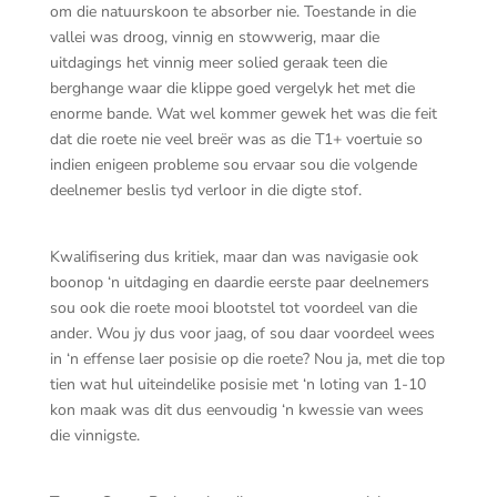
om die natuurskoon te absorber nie. Toestande in die
vallei was droog, vinnig en stowwerig, maar die
uitdagings het vinnig meer solied geraak teen die
berghange waar die klippe goed vergelyk het met die
enorme bande. Wat wel kommer gewek het was die feit
dat die roete nie veel breër was as die T1+ voertuie so
indien enigeen probleme sou ervaar sou die volgende
deelnemer beslis tyd verloor in die digte stof.
Kwalifisering dus kritiek, maar dan was navigasie ook
boonop ‘n uitdaging en daardie eerste paar deelnemers
sou ook die roete mooi blootstel tot voordeel van die
ander. Wou jy dus voor jaag, of sou daar voordeel wees
in ‘n effense laer posisie op die roete? Nou ja, met die top
tien wat hul uiteindelike posisie met ‘n loting van 1-10
kon maak was dit dus eenvoudig ‘n kwessie van wees
die vinnigste.