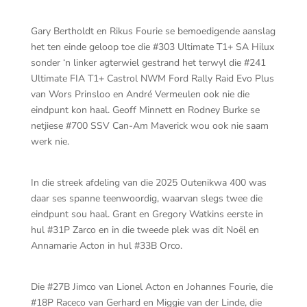
Gary Bertholdt en Rikus Fourie se bemoedigende aanslag
het ten einde geloop toe die #303 Ultimate T1+ SA Hilux
sonder ‘n linker agterwiel gestrand het terwyl die #241
Ultimate FIA T1+ Castrol NWM Ford Rally Raid Evo Plus
van Wors Prinsloo en André Vermeulen ook nie die
eindpunt kon haal. Geoff Minnett en Rodney Burke se
netjiese #700 SSV Can-Am Maverick wou ook nie saam
werk nie.
In die streek afdeling van die 2025 Outenikwa 400 was
daar ses spanne teenwoordig, waarvan slegs twee die
eindpunt sou haal. Grant en Gregory Watkins eerste in
hul #31P Zarco en in die tweede plek was dit Noël en
Annamarie Acton in hul #33B Orco.
Die #27B Jimco van Lionel Acton en Johannes Fourie, die
#18P Raceco van Gerhard en Miggie van der Linde, die