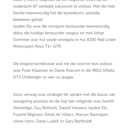
ouderdom 67 oorlede) suksesvol te voltooi. Met die hele
familie teenwoordig het die byeenkoms spesiale
betekenis gehad.
Jayden Els was die vinnigste bestuurder teenwoordig
aldus die huidige bestuurder ranglys en met Johan
Swmmer was hul sesde vinnigste in hul #250 Red Lined
Motorsport Revo T1+ GTR.
Die enigste kombinasie wat nie die voorren kon voltooi
was Puck Klaassen en Danie Stassen in die #602 GRally
GT3 Challenger sy-aan-sy gogga.
Soos verwag was strategie têr sprake met die keuse van
wesgpring posisies en die top tien volgorde was Gareth
Woolridge, Guy Botterill, Saood Variawa, Jayden Els,
Fouché Blignaut, Giniel de Villiers, Marcos Baumgart,
Johan Horn, Danie Ludick rn Gary Bertholdt.