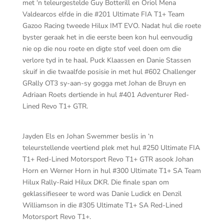
met ‘n teleurgestelde Guy Botterill en Oriol Mena
Valdearcos elfde in die #201 Ultimate FIA T1+ Team
Gazoo Racing tweede Hilux IMT EVO. Nadat hul die roete
byster geraak het in die eerste been kon hul eenvoudig
nie op die nou roete en digte stof veel doen om die
verlore tyd in te haal. Puck Klaassen en Danie Stassen
skuif in die twaalfde posisie in met hul #602 Challenger
GRally OT3 sy-aan-sy gogga met Johan de Bruyn en
Adriaan Roets dertiende in hul #401 Adventurer Red-
Lined Revo T1+ GTR.
Jayden Els en Johan Swemmer beslis in ‘n
teleurstellende veertiend plek met hul #250 Ultimate FIA
T1+ Red-Lined Motorsport Revo T1+ GTR asook Johan
Horn en Werner Horn in hul #300 Ultimate T1+ SA Team
Hilux Rally-Raid Hilux DKR. Die finale span om
geklassifieseer te word was Danie Ludick en Denzil
Williamson in die #305 Ultimate T1+ SA Red-Lined
Motorsport Revo T1+.