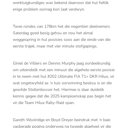
werktuigkundiges was bekend daarvoor dat hul feitlik
enige problem oornag kon laat verdwyn.
Twee rondes van 178km het die negentien deelnemers
Saterdag goed besig gehou en nou het almal
weggespring in hul posisies soos aan die einde van die
eerste trajek, maar met vier minute stofgapings.
Giniel de Villiers en Dennis Murphy jaag oordeelkundig
om uiteindelik met een minuut die algehele eerste posisie
in te neem met hul #202 Ultimate FIA T1+ DKR Hilux, vir
wat ongetwyfeld as ‘n tuis oorwinning beskou is en die
gewilde Stellenbosser het. Hiermee is daar duidelik
kennis gegee dat die 2025 kampioenskap pas begin het
vir die Team Hilux Rally-Raid span.
Gareth Woolridge en Boyd Dreyer beindruk met ‘n baie
vasberade poging onderweg na tweede algeheel vir die