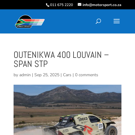
011 675 2220
info@motorsport.co.za
OUTENIKWA 400 LOUVAIN –
SPAN STP
by
admin
|
Sep 25, 2025
|
Cars
|
0 comments