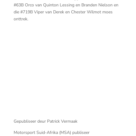
#63B Orco van Quinton Lessing en Branden Nielson en
die #719B Viper van Derek en Chester Wilmot moes
onttrek.
Gin
#TeamHilux Rally-Raid – In Loving Memory of
Our Dad – Fouché Blignaut
Gepubliseer deur Patrick Vermaak
Motorsport Suid-Afrika (MSA) publiseer