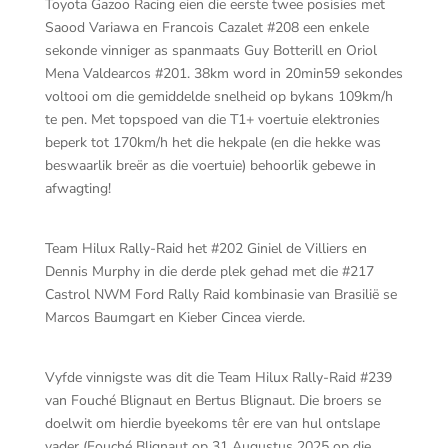
Toyota Gazoo Racing eien die eerste twee posisies met
Saood Variawa en Francois Cazalet #208 een enkele
sekonde vinniger as spanmaats Guy Botterill en Oriol
Mena Valdearcos #201. 38km word in 20min59 sekondes
voltooi om die gemiddelde snelheid op bykans 109km/h
te pen. Met topspoed van die T1+ voertuie elektronies
beperk tot 170km/h het die hekpale (en die hekke was
beswaarlik breër as die voertuie) behoorlik gebewe in
afwagting!
Team Hilux Rally-Raid het #202 Giniel de Villiers en
Dennis Murphy in die derde plek gehad met die #217
Castrol NWM Ford Rally Raid kombinasie van Brasilië se
Marcos Baumgart en Kieber Cincea vierde.
Vyfde vinnigste was dit die Team Hilux Rally-Raid #239
van Fouché Blignaut en Bertus Blignaut. Die broers se
doelwit om hierdie byeekoms têr ere van hul ontslape
vader (Fouché Blignaut op 31 Augustus 2025 op die