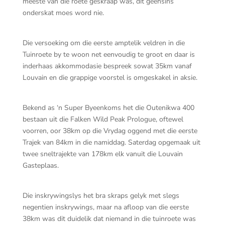
meeste van die roete geskraap was, dit geensins
onderskat moes word nie.
Die versoeking om die eerste amptelik veldren in die
Tuinroete by te woon net eenvoudig te groot en daar is
inderhaas akkommodasie bespreek sowat 35km vanaf
Louvain en die grappige voorstel is omgeskakel in aksie.
Bekend as ‘n Super Byeenkoms het die Outenikwa 400
bestaan uit die Falken Wild Peak Prologue, oftewel
voorren, oor 38km op die Vrydag oggend met die eerste
Trajek van 84km in die namiddag. Saterdag opgemaak uit
twee sneltrajekte van 178km elk vanuit die Louvain
Gasteplaas.
Die inskrywingslys het bra skraps gelyk met slegs
negentien inskrywings, maar na afloop van die eerste
38km was dit duidelik dat niemand in die tuinroete was