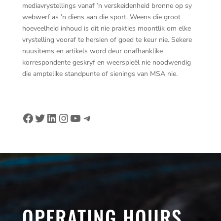
mediavrystellings vanaf ’n verskeidenheid bronne op sy
webwerf as ’n diens aan die sport. Weens die groot
hoeveelheid inhoud is dit nie prakties moontlik om elke
vrystelling vooraf te hersien of goed te keur nie. Sekere
nuusitems en artikels word deur onafhanklike
korrespondente geskryf en weerspieël nie noodwendig
die amptelike standpunte of sienings van MSA nie.
Facebook
Twitter
LinkedIn
Instagram
YouTube
Telegram
OPERATING HOURS