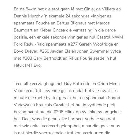
En na 84km het die stof gaan lê met Giniel de Villiers en
Dennis Murphy ‘n skamele 24 sekondes vinniger as
spanmaats Fouché en Bertus Blignaut met Marcos
Baumgart en Kieber Cincea die verrassing in die derde
posisie, een enkele sekonde vinniger as hul Castrol NWM
Ford Rally -Raid spanmaats #277 Gareth Woolridge en
Boyd Dreyer. #250 Jayden Els en Johan Swemmer vyfde
met #303 Gary Bertholdt en Rikus Fourie sesde in hul
Hilux IMT Evo.
Teen alle verwagtinge het Guy Botterille en Orion Mena
Valdearcos tot sewende gesak nadat hul vir sowat ses
minute die roete byster geraak het en spanmaats Saood
Variawa en Francois Cazalet het hul in vydtiende plek
bevind nadat hul die #208 Hliux op sy linkersy omgekeer
het. Daar was die gebuiklike hartseer verhale van wat
met wie ookal verkeerd geloop het, maar die goeie nuus
is dat hierdie voertuie baie straf kon verduur en die