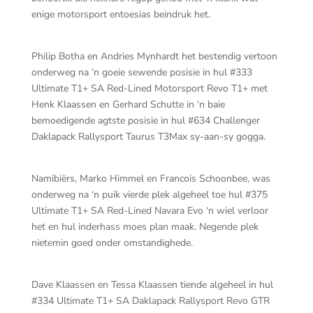
enige motorsport entoesias beindruk het.
Philip Botha en Andries Mynhardt het bestendig vertoon
onderweg na ‘n goeie sewende posisie in hul #333
Ultimate T1+ SA Red-Lined Motorsport Revo T1+ met
Henk Klaassen en Gerhard Schutte in ‘n baie
bemoedigende agtste posisie in hul #634 Challenger
Daklapack Rallysport Taurus T3Max sy-aan-sy gogga.
Namibiërs, Marko Himmel en Francois Schoonbee, was
onderweg na ‘n puik vierde plek algeheel toe hul #375
Ultimate T1+ SA Red-Lined Navara Evo ‘n wiel verloor
het en hul inderhass moes plan maak. Negende plek
nietemin goed onder omstandighede.
Dave Klaassen en Tessa Klaassen tiende algeheel in hul
#334 Ultimate T1+ SA Daklapack Rallysport Revo GTR