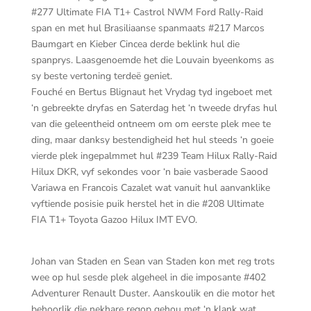
#277 Ultimate FIA T1+ Castrol NWM Ford Rally-Raid
span en met hul Brasiliaanse spanmaats #217 Marcos
Baumgart en Kieber Cincea derde beklink hul die
spanprys. Laasgenoemde het die Louvain byeenkoms as
sy beste vertoning terdeë geniet.
Fouché en Bertus Blignaut het Vrydag tyd ingeboet met
‘n gebreekte dryfas en Saterdag het ‘n tweede dryfas hul
van die geleentheid ontneem om om eerste plek mee te
ding, maar danksy bestendigheid het hul steeds ‘n goeie
vierde plek ingepalmmet hul #239 Team Hilux Rally-Raid
Hilux DKR, vyf sekondes voor ‘n baie vasberade Saood
Variawa en Francois Cazalet wat vanuit hul aanvanklike
vyftiende posisie puik herstel het in die #208 Ultimate
FIA T1+ Toyota Gazoo Hilux IMT EVO.
Johan van Staden en Sean van Staden kon met reg trots
wee op hul sesde plek algeheel in die imposante #402
Adventurer Renault Duster. Aanskoulik en die motor het
behoorlik die nekhare regop gehou met ‘n klank wat