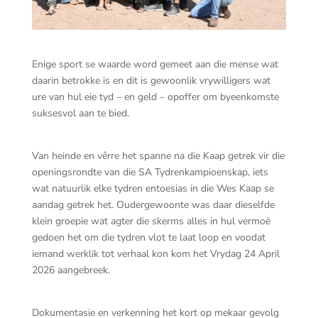
Enige sport se waarde word gemeet aan die mense wat
daarin betrokke is en dit is gewoonlik vrywilligers wat
ure van hul eie tyd – en geld – opoffer om byeenkomste
suksesvol aan te bied.
Van heinde en vêrre het spanne na die Kaap getrek vir die
openingsrondte van die SA Tydrenkampioenskap, iets
wat natuurlik elke tydren entoesias in die Wes Kaap se
aandag getrek het. Oudergewoonte was daar dieselfde
klein groepie wat agter die skerms alles in hul vermoë
gedoen het om die tydren vlot te laat loop en voodat
iemand werklik tot verhaal kon kom het Vrydag 24 April
2026 aangebreek.
Dokumentasie en verkenning het kort op mekaar gevolg