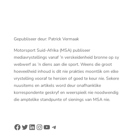
Gepubliseer deur: Patrick Vermaak
Motorsport Suid-Afrika (MSA) publiseer
mediavrystellings vanaf ’n verskeidenheid bronne op sy
webwerf as ’n diens aan die sport. Weens die groot
hoeveelheid inhoud is dit nie prakties moontlik om elke
vrystelling vooraf te hersien of goed te keur nie. Sekere
nuusitems en artikels word deur onafhanklike
korrespondente geskryf en weerspieël nie noodwendig
die amptelike standpunte of sienings van MSA nie.
Facebook
Twitter
LinkedIn
Instagram
YouTube
Telegram