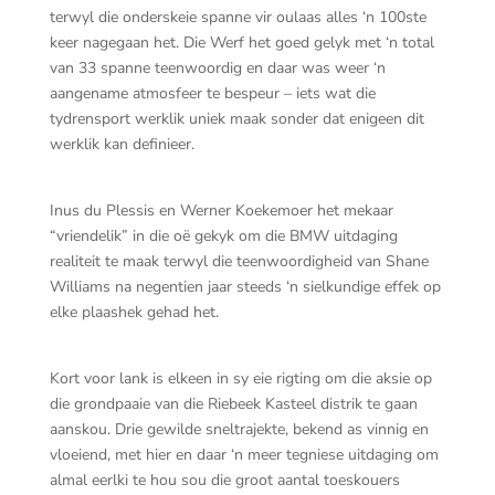
terwyl die onderskeie spanne vir oulaas alles ‘n 100ste
keer nagegaan het. Die Werf het goed gelyk met ‘n total
van 33 spanne teenwoordig en daar was weer ‘n
aangename atmosfeer te bespeur – iets wat die
tydrensport werklik uniek maak sonder dat enigeen dit
werklik kan definieer.
Inus du Plessis en Werner Koekemoer het mekaar
“vriendelik” in die oë gekyk om die BMW uitdaging
realiteit te maak terwyl die teenwoordigheid van Shane
Williams na negentien jaar steeds ‘n sielkundige effek op
elke plaashek gehad het.
Kort voor lank is elkeen in sy eie rigting om die aksie op
die grondpaaie van die Riebeek Kasteel distrik te gaan
aanskou. Drie gewilde sneltrajekte, bekend as vinnig en
vloeiend, met hier en daar ‘n meer tegniese uitdaging om
almal eerlki te hou sou die groot aantal toeskouers