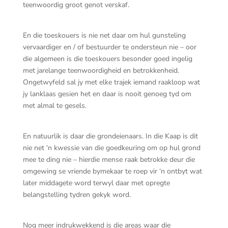
teenwoordig groot genot verskaf.
En die toeskouers is nie net daar om hul gunsteling
vervaardiger en / of bestuurder te ondersteun nie – oor
die algemeen is die toeskouers besonder goed ingelig
met jarelange teenwoordigheid en betrokkenheid.
Ongetwyfeld sal jy met elke trajek iemand raakloop wat
jy lanklaas gesien het en daar is nooit genoeg tyd om
met almal te gesels.
En natuurlik is daar die grondeienaars. In die Kaap is dit
nie net ‘n kwessie van die goedkeuring om op hul grond
mee te ding nie – hierdie mense raak betrokke deur die
omgewing se vriende bymekaar te roep vir ‘n ontbyt wat
later middagete word terwyl daar met opregte
belangstelling tydren gekyk word.
Nog meer indrukwekkend is die areas waar die