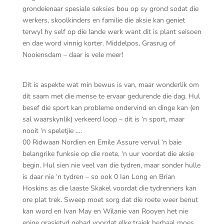
grondeienaar spesiale seksies bou op sy grond sodat die
werkers, skoolkinders en familie die aksie kan geniet
terwyl hy self op die lande werk want dit is plant seisoen
en dae word vinnig korter. Middelpos, Grasrug of
Nooiensdam – daar is vele meer!
Dit is aspekte wat min bewus is van, maar wonderlik om
dit saam met die mense te ervaar gedurende die dag. Hul
besef die sport kan probleme ondervind en dinge kan (en
sal waarskynlik) verkeerd loop – dit is ‘n sport, maar
nooit ‘n speletjie ….
00 Ridwaan Nordien en Emile Assure vervul ‘n baie
belangrike funksie op die roete, ‘n uur voordat die aksie
begin. Hul sien nie veel van die tydren, maar sonder hulle
is daar nie ‘n tydren – so ook 0 Ian Long en Brian
Hoskins as die laaste Skakel voordat die tydrenners kan
ore plat trek. Sweep moet sorg dat die roete weer benut
kan word en Ivan May en Wilanie van Rooyen het nie
enige grasietyd gehad voordat elke trajek herhaal moes