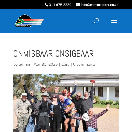
011 675 2220
info@motorsport.co.za
ONMISBAAR ONSIGBAAR
by
admin
|
Apr 30, 2026
|
Cars
|
0 comments