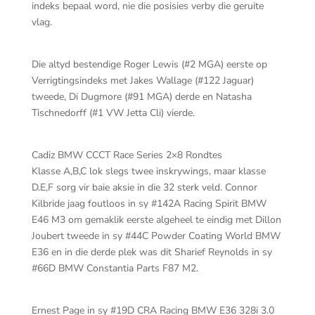
indeks bepaal word, nie die posisies verby die geruite
vlag.
Die altyd bestendige Roger Lewis (#2 MGA) eerste op
Verrigtingsindeks met Jakes Wallage (#122 Jaguar)
tweede, Di Dugmore (#91 MGA) derde en Natasha
Tischnedorff (#1 VW Jetta Cli) vierde.
Cadiz BMW CCCT Race Series 2×8 Rondtes
Klasse A,B,C lok slegs twee inskrywings, maar klasse
D.E,F sorg vir baie aksie in die 32 sterk veld. Connor
Kilbride jaag foutloos in sy #142A Racing Spirit BMW
E46 M3 om gemaklik eerste algeheel te eindig met Dillon
Joubert tweede in sy #44C Powder Coating World BMW
E36 en in die derde plek was dit Sharief Reynolds in sy
#66D BMW Constantia Parts F87 M2.
Ernest Page in sy #19D CRA Racing BMW E36 328i 3.0