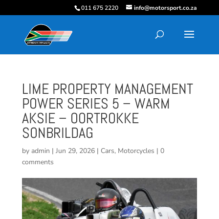
011 675 2220
info@motorsport.co.za
LIME PROPERTY MANAGEMENT
POWER SERIES 5 – WARM
AKSIE – OORTROKKE
SONBRILDAG
by
admin
|
Jun 29, 2026
|
Cars
,
Motorcycles
|
0
comments