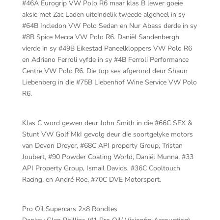
#46A Eurogrip VW Polo R6 maar klas B lewer goeie
aksie met Zac Laden uiteindelik tweede algeheel in sy
#64B Incledon VW Polo Sedan en Nur Abass derde in sy
#8B Spice Mecca VW Polo R6. Daniël Sandenbergh
vierde in sy #49B Eikestad Paneelkloppers VW Polo R6
en Adriano Ferroli vyfde in sy #4B Ferroli Performance
Centre VW Polo R6. Die top ses afgerond deur Shaun
Liebenberg in die #75B Liebenhof Wine Service VW Polo
R6.
Klas C word gewen deur John Smith in die #66C SFX &
Stunt VW Golf MkI gevolg deur die soortgelyke motors
van Devon Dreyer, #68C API property Group, Tristan
Joubert, #90 Powder Coating World, Daniël Munna, #33
API Property Group, Ismail Davids, #36C Cooltouch
Racing, en André Roe, #70C DVE Motorsport.
Pro Oil Supercars 2×8 Rondtes