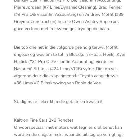
Danksy Glen Phillips (#1 Pro Oil/ Visionfin Accounting),
Pierre Jordaan (#7 Lime/Dynamic Cleaning), Brad Fenner
(#9 Pro Oil/Visionfin Accounting) en Andrew Moffit (#39
Greymo Construction) het die Owen Ashley Supercars
goed vertoon met ‘n lewendige stryd op die baan.
Die top drie het in die volgorde geeindig terwyl Moffit
ongelukkig was om te tol in Blockkoin (Hoals Hoek). Kyle
Hallick (#31 Pro Oil/Visionfin Accounting) vierde en
Nashrené Schloss (#24 Lime/VCIB) vyfde. Die top ses
afgerond deur die eksperimentele Toyota aangedrewe
#36 Lime/VCIB inskrywing van Robin de Vos.
Stadig maar seker klim die getalle en kwaliteit
Kaltron Fine Cars 2×8 Rondtes
Onvoorspelbaar met motors wat tegnies oral benut kan
word en die enigste reeks waar die uitslag op verrigtings