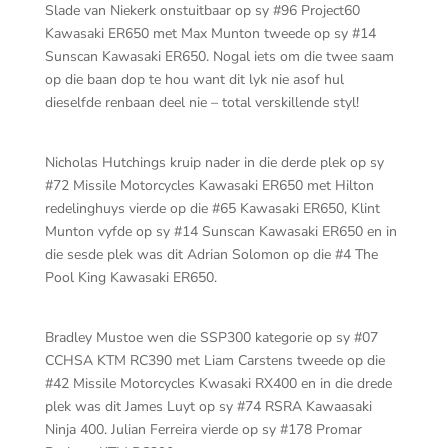
Slade van Niekerk onstuitbaar op sy #96 Project60
Kawasaki ER650 met Max Munton tweede op sy #14
Sunscan Kawasaki ER650. Nogal iets om die twee saam
op die baan dop te hou want dit lyk nie asof hul
dieselfde renbaan deel nie – total verskillende styl!
Nicholas Hutchings kruip nader in die derde plek op sy
#72 Missile Motorcycles Kawasaki ER650 met Hilton
redelinghuys vierde op die #65 Kawasaki ER650, Klint
Munton vyfde op sy #14 Sunscan Kawasaki ER650 en in
die sesde plek was dit Adrian Solomon op die #4 The
Pool King Kawasaki ER650.
Bradley Mustoe wen die SSP300 kategorie op sy #07
CCHSA KTM RC390 met Liam Carstens tweede op die
#42 Missile Motorcycles Kwasaki RX400 en in die drede
plek was dit James Luyt op sy #74 RSRA Kawaasaki
Ninja 400. Julian Ferreira vierde op sy #178 Promar