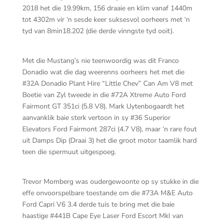
2018 het die 19.99km, 156 draaie en klim vanaf 1440m
tot 4302m vir ‘n sesde keer suksesvol oorheers met ‘n
tyd van 8min18.202 (die derde vinngste tyd ooit).
Met die Mustang’s nie teenwoordig was dit Franco
Donadio wat die dag weerenns oorheers het met die
#32A Donadio Plant Hire “Little Chev” Can Am V8 met
Boetie van Zyl tweede in die #72A Xtreme Auto Ford
Fairmont GT 351ci (5.8 V8). Mark Uytenbogaardt het
aanvanklik baie sterk vertoon in sy #36 Superior
Elevators Ford Fairmont 287ci (4.7 V8), maar ‘n rare fout
uit Damps Dip (Draai 3) het die groot motor taamlik hard
teen die spermuut uitgespoeg.
Trevor Momberg was oudergewoonte op sy stukke in die
effe onvoorspelbare toestande om die #73A M&E Auto
Ford Capri V6 3.4 derde tuis te bring met die baie
haastige #441B Cape Eye Laser Ford Escort MkI van