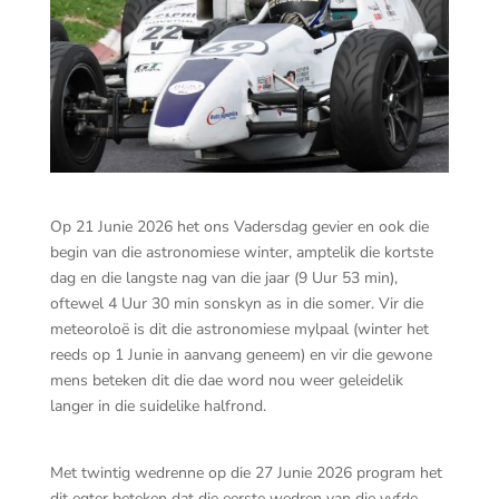
Op 21 Junie 2026 het ons Vadersdag gevier en ook die
begin van die astronomiese winter, amptelik die kortste
dag en die langste nag van die jaar (9 Uur 53 min),
oftewel 4 Uur 30 min sonskyn as in die somer. Vir die
meteoroloë is dit die astronomiese mylpaal (winter het
reeds op 1 Junie in aanvang geneem) en vir die gewone
mens beteken dit die dae word nou weer geleidelik
langer in die suidelike halfrond.
Met twintig wedrenne op die 27 Junie 2026 program het
dit egter beteken dat die eerste wedren van die vyfde