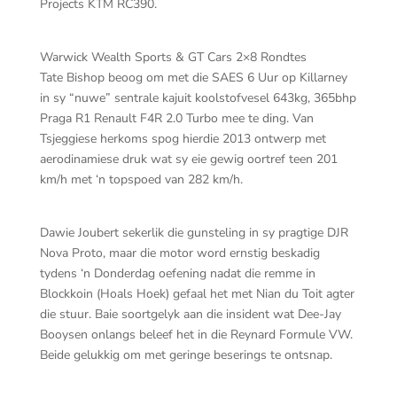
Projects KTM RC390.
Warwick Wealth Sports & GT Cars 2×8 Rondtes
Tate Bishop beoog om met die SAES 6 Uur op Killarney
in sy “nuwe” sentrale kajuit koolstofvesel 643kg, 365bhp
Praga R1 Renault F4R 2.0 Turbo mee te ding. Van
Tsjeggiese herkoms spog hierdie 2013 ontwerp met
aerodinamiese druk wat sy eie gewig oortref teen 201
km/h met ‘n topspoed van 282 km/h.
Dawie Joubert sekerlik die gunsteling in sy pragtige DJR
Nova Proto, maar die motor word ernstig beskadig
tydens ‘n Donderdag oefening nadat die remme in
Blockkoin (Hoals Hoek) gefaal het met Nian du Toit agter
die stuur. Baie soortgelyk aan die insident wat Dee-Jay
Booysen onlangs beleef het in die Reynard Formule VW.
Beide gelukkig om met geringe beserings te ontsnap.