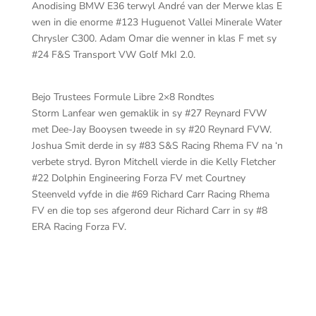
Anodising BMW E36 terwyl André van der Merwe klas E
wen in die enorme #123 Huguenot Vallei Minerale Water
Chrysler C300. Adam Omar die wenner in klas F met sy
#24 F&S Transport VW Golf MkI 2.0.
Bejo Trustees Formule Libre 2×8 Rondtes
Storm Lanfear wen gemaklik in sy #27 Reynard FVW
met Dee-Jay Booysen tweede in sy #20 Reynard FVW.
Joshua Smit derde in sy #83 S&S Racing Rhema FV na ‘n
verbete stryd. Byron Mitchell vierde in die Kelly Fletcher
#22 Dolphin Engineering Forza FV met Courtney
Steenveld vyfde in die #69 Richard Carr Racing Rhema
FV en die top ses afgerond deur Richard Carr in sy #8
ERA Racing Forza FV.
20
La