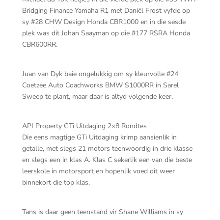
Bridging Finance Yamaha R1 met Daniël Frost vyfde op
sy #28 CHW Design Honda CBR1000 en in die sesde
plek was dit Johan Saayman op die #177 RSRA Honda
CBR600RR.
Juan van Dyk baie ongelukkig om sy kleurvolle #24
Coetzee Auto Coachworks BMW S1000RR in Sarel
Sweep te plant, maar daar is altyd volgende keer.
API Property GTi Uitdaging 2×8 Rondtes
Die eens magtige GTi Uitdaging krimp aansienlik in
getalle, met slegs 21 motors teenwoordig in drie klasse
en slegs een in klas A. Klas C sekerlik een van die beste
leerskole in motorsport en hopenlik voed dit weer
binnekort die top klas.
Tans is daar geen teenstand vir Shane Williams in sy