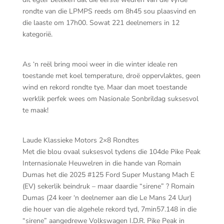
rondte van die LPMPS reeds om 8h45 sou plaasvind en
die laaste om 17h00. Sowat 221 deelnemers in 12
kategorië.
As ‘n reël bring mooi weer in die winter ideale ren
toestande met koel temperature, droë oppervlaktes, geen
wind en rekord rondte tye. Maar dan moet toestande
werklik perfek wees om Nasionale Sonbrildag suksesvol
te maak!
Laude Klassieke Motors 2×8 Rondtes
Met die blou ovaal suksesvol tydens die 104de Pike Peak
Internasionale Heuwelren in die hande van Romain
Dumas het die 2025 #125 Ford Super Mustang Mach E
(EV) sekerlik beindruk – maar daardie “sirene” ? Romain
Dumas (24 keer ‘n deelnemer aan die Le Mans 24 Uur)
die houer van die algehele rekord tyd, 7min57.148 in die
“sirene” aangedrewe Volkswagen I.D.R. Pike Peak in