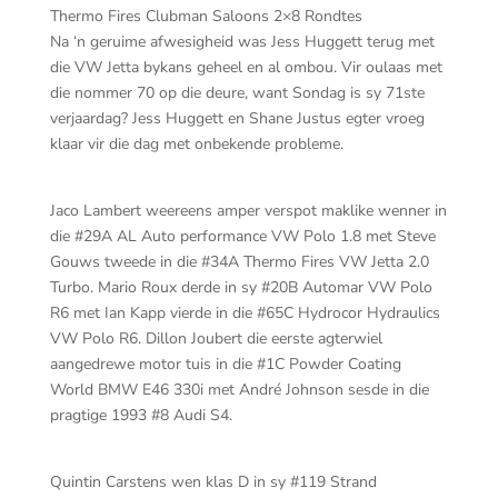
Thermo Fires Clubman Saloons 2×8 Rondtes
Na ‘n geruime afwesigheid was Jess Huggett terug met
die VW Jetta bykans geheel en al ombou. Vir oulaas met
die nommer 70 op die deure, want Sondag is sy 71ste
verjaardag? Jess Huggett en Shane Justus egter vroeg
klaar vir die dag met onbekende probleme.
Jaco Lambert weereens amper verspot maklike wenner in
die #29A AL Auto performance VW Polo 1.8 met Steve
Gouws tweede in die #34A Thermo Fires VW Jetta 2.0
Turbo. Mario Roux derde in sy #20B Automar VW Polo
R6 met Ian Kapp vierde in die #65C Hydrocor Hydraulics
VW Polo R6. Dillon Joubert die eerste agterwiel
aangedrewe motor tuis in die #1C Powder Coating
World BMW E46 330i met André Johnson sesde in die
pragtige 1993 #8 Audi S4.
Quintin Carstens wen klas D in sy #119 Strand