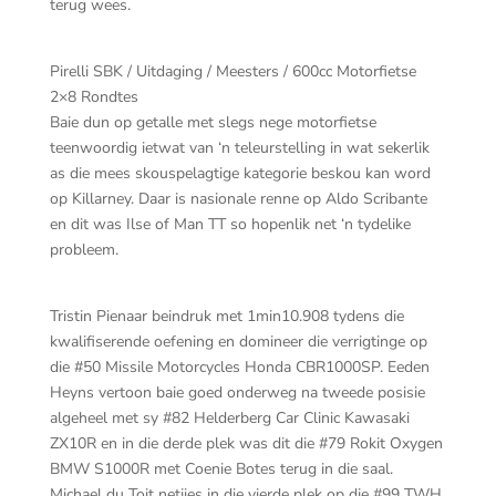
terug wees.
Pirelli SBK / Uitdaging / Meesters / 600cc Motorfietse
2×8 Rondtes
Baie dun op getalle met slegs nege motorfietse
teenwoordig ietwat van ‘n teleurstelling in wat sekerlik
as die mees skouspelagtige kategorie beskou kan word
op Killarney. Daar is nasionale renne op Aldo Scribante
en dit was Ilse of Man TT so hopenlik net ‘n tydelike
probleem.
Tristin Pienaar beindruk met 1min10.908 tydens die
kwalifiserende oefening en domineer die verrigtinge op
die #50 Missile Motorcycles Honda CBR1000SP. Eeden
Heyns vertoon baie goed onderweg na tweede posisie
algeheel met sy #82 Helderberg Car Clinic Kawasaki
ZX10R en in die derde plek was dit die #79 Rokit Oxygen
BMW S1000R met Coenie Botes terug in die saal.
Michael du Toit netjies in die vierde plek op die #99 TWH