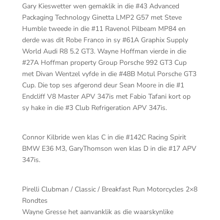
Gary Kieswetter wen gemaklik in die #43 Advanced
Packaging Technology Ginetta LMP2 G57 met Steve
Humble tweede in die #11 Ravenol Pilbeam MP84 en
derde was dit Robe Franco in sy #61A Graphix Supply
World Audi R8 5.2 GT3. Wayne Hoffman vierde in die
#27A Hoffman property Group Porsche 992 GT3 Cup
met Divan Wentzel vyfde in die #48B Motul Porsche GT3
Cup. Die top ses afgerond deur Sean Moore in die #1
Endcliff V8 Master APV 347is met Fabio Tafani kort op
sy hake in die #3 Club Refrigeration APV 347is.
Connor Kilbride wen klas C in die #142C Racing Spirit
BMW E36 M3, GaryThomson wen klas D in die #17 APV
347is.
Pirelli Clubman / Classic / Breakfast Run Motorcycles 2×8
Rondtes
Wayne Gresse het aanvanklik as die waarskynlike