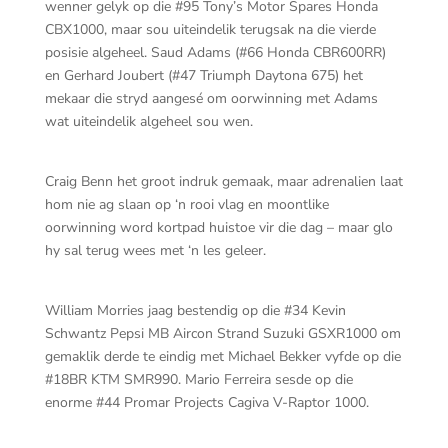
wenner gelyk op die #95 Tony’s Motor Spares Honda
CBX1000, maar sou uiteindelik terugsak na die vierde
posisie algeheel. Saud Adams (#66 Honda CBR600RR)
en Gerhard Joubert (#47 Triumph Daytona 675) het
mekaar die stryd aangesé om oorwinning met Adams
wat uiteindelik algeheel sou wen.
Craig Benn het groot indruk gemaak, maar adrenalien laat
hom nie ag slaan op ‘n rooi vlag en moontlike
oorwinning word kortpad huistoe vir die dag – maar glo
hy sal terug wees met ‘n les geleer.
William Morries jaag bestendig op die #34 Kevin
Schwantz Pepsi MB Aircon Strand Suzuki GSXR1000 om
gemaklik derde te eindig met Michael Bekker vyfde op die
#18BR KTM SMR990. Mario Ferreira sesde op die
enorme #44 Promar Projects Cagiva V-Raptor 1000.