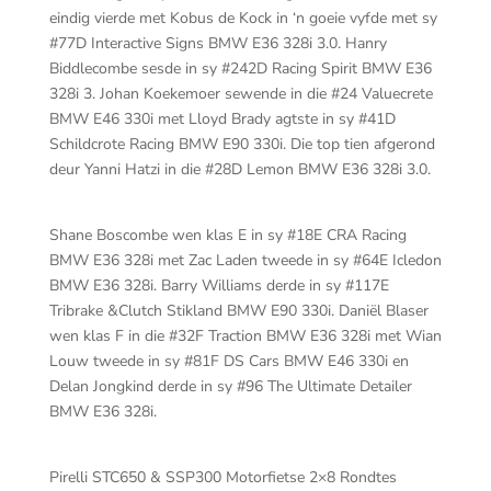
eindig vierde met Kobus de Kock in ‘n goeie vyfde met sy
#77D Interactive Signs BMW E36 328i 3.0. Hanry
Biddlecombe sesde in sy #242D Racing Spirit BMW E36
328i 3. Johan Koekemoer sewende in die #24 Valuecrete
BMW E46 330i met Lloyd Brady agtste in sy #41D
Schildcrote Racing BMW E90 330i. Die top tien afgerond
deur Yanni Hatzi in die #28D Lemon BMW E36 328i 3.0.
Shane Boscombe wen klas E in sy #18E CRA Racing
BMW E36 328i met Zac Laden tweede in sy #64E Icledon
BMW E36 328i. Barry Williams derde in sy #117E
Tribrake &Clutch Stikland BMW E90 330i. Daniël Blaser
wen klas F in die #32F Traction BMW E36 328i met Wian
Louw tweede in sy #81F DS Cars BMW E46 330i en
Delan Jongkind derde in sy #96 The Ultimate Detailer
BMW E36 328i.
Pirelli STC650 & SSP300 Motorfietse 2×8 Rondtes