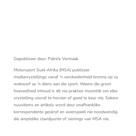
20260627 API Property Group GTi 46A Shane
Williams 64B Zac Laden 8B Nur Abass
Gepubliseer deur: Patrick Vermaak
Motorsport Suid-Afrika (MSA) publiseer
mediavrystellings vanaf ’n verskeidenheid bronne op sy
webwerf as ’n diens aan die sport. Weens die groot
hoeveelheid inhoud is dit nie prakties moontlik om elke
vrystelling vooraf te hersien of goed te keur nie. Sekere
nuusitems en artikels word deur onafhanklike
korrespondente geskryf en weerspieël nie noodwendig
die amptelike standpunte of sienings van MSA nie.