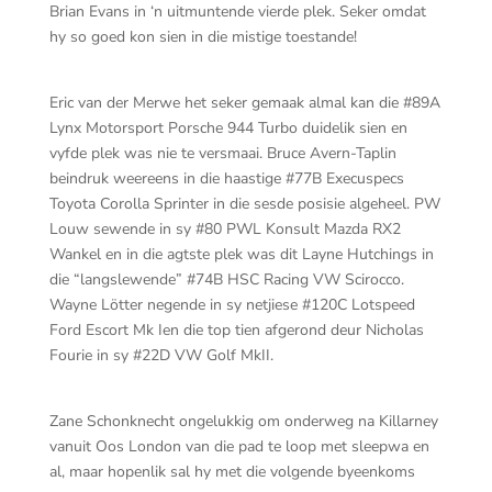
Brian Evans in ‘n uitmuntende vierde plek. Seker omdat
hy so goed kon sien in die mistige toestande!
Eric van der Merwe het seker gemaak almal kan die #89A
Lynx Motorsport Porsche 944 Turbo duidelik sien en
vyfde plek was nie te versmaai. Bruce Avern-Taplin
beindruk weereens in die haastige #77B Execuspecs
Toyota Corolla Sprinter in die sesde posisie algeheel. PW
Louw sewende in sy #80 PWL Konsult Mazda RX2
Wankel en in die agtste plek was dit Layne Hutchings in
die “langslewende” #74B HSC Racing VW Scirocco.
Wayne Lötter negende in sy netjiese #120C Lotspeed
Ford Escort Mk Ien die top tien afgerond deur Nicholas
Fourie in sy #22D VW Golf MkII.
Zane Schonknecht ongelukkig om onderweg na Killarney
vanuit Oos London van die pad te loop met sleepwa en
al, maar hopenlik sal hy met die volgende byeenkoms