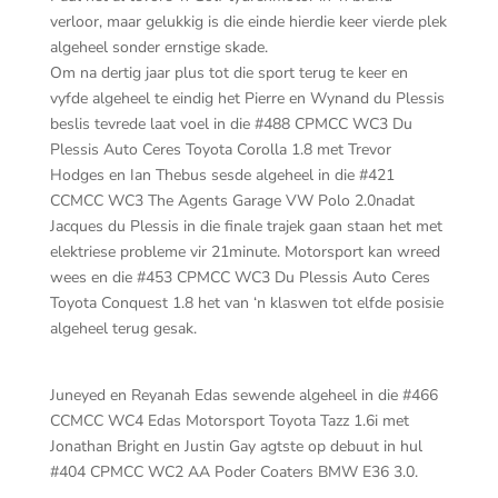
verloor, maar gelukkig is die einde hierdie keer vierde plek
algeheel sonder ernstige skade.
Om na dertig jaar plus tot die sport terug te keer en
vyfde algeheel te eindig het Pierre en Wynand du Plessis
beslis tevrede laat voel in die #488 CPMCC WC3 Du
Plessis Auto Ceres Toyota Corolla 1.8 met Trevor
Hodges en Ian Thebus sesde algeheel in die #421
CCMCC WC3 The Agents Garage VW Polo 2.0nadat
Jacques du Plessis in die finale trajek gaan staan het met
elektriese probleme vir 21minute. Motorsport kan wreed
wees en die #453 CPMCC WC3 Du Plessis Auto Ceres
Toyota Conquest 1.8 het van ‘n klaswen tot elfde posisie
algeheel terug gesak.
Juneyed en Reyanah Edas sewende algeheel in die #466
CCMCC WC4 Edas Motorsport Toyota Tazz 1.6i met
Jonathan Bright en Justin Gay agtste op debuut in hul
#404 CPMCC WC2 AA Poder Coaters BMW E36 3.0.