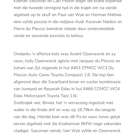
Keenan Sassman en Carl Peskin begin die krane oopdraai
met die tweede vinnigste tyd in die trajek om na vierde
algeheel op te skuif en Paul van Wyk en Herman Mathee
eien vyfde posisie in die netjiese Audi. Kesevan Naidoo en
Pierre du Plessis beindruk steeds deur onderskeidelik
sesde en sewende posisies te behou.
Ondanks ‘n effense kets was André Cleenwerck en sy
seun, Jody Cleenwerck agtste met Jacques du Plessis en
Juhani van Zyl negende in hul #453 CPMCC WC3 Du
Plessis Auto Ceres Toyota Conquest 1.8. Die top tien
afgerond deur die Swartland broer en suster kombinasie
van Juneyed en Reyanah Edas in hul #466 CCMCC WC4
Edas Motorsport Toyota Tazz 1.6i.
Sneltrajek vier, Bovlei, het ‘n verrassing ingesluit met
water in die finale drif en was op 18.79km die langste
van die dag. Hierdie keer was dit Pa en seun Jones gelyk
eerste algeheel met die Koekemoer BMW nege sekondes
stadiger. Sassman vierde, Van Wyk vyfde en Cleenwerck