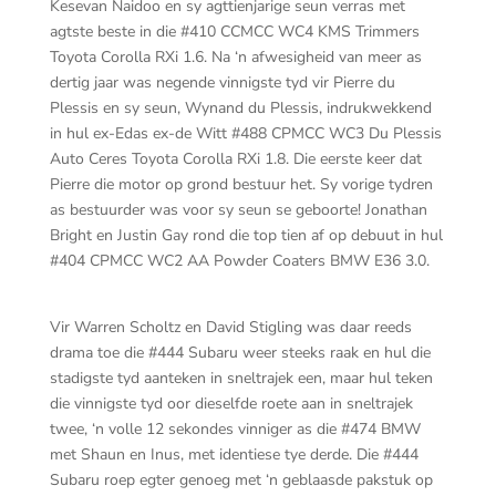
Kesevan Naidoo en sy agttienjarige seun verras met
agtste beste in die #410 CCMCC WC4 KMS Trimmers
Toyota Corolla RXi 1.6. Na ‘n afwesigheid van meer as
dertig jaar was negende vinnigste tyd vir Pierre du
Plessis en sy seun, Wynand du Plessis, indrukwekkend
in hul ex-Edas ex-de Witt #488 CPMCC WC3 Du Plessis
Auto Ceres Toyota Corolla RXi 1.8. Die eerste keer dat
Pierre die motor op grond bestuur het. Sy vorige tydren
as bestuurder was voor sy seun se geboorte! Jonathan
Bright en Justin Gay rond die top tien af op debuut in hul
#404 CPMCC WC2 AA Powder Coaters BMW E36 3.0.
Vir Warren Scholtz en David Stigling was daar reeds
drama toe die #444 Subaru weer steeks raak en hul die
stadigste tyd aanteken in sneltrajek een, maar hul teken
die vinnigste tyd oor dieselfde roete aan in sneltrajek
twee, ‘n volle 12 sekondes vinniger as die #474 BMW
met Shaun en Inus, met identiese tye derde. Die #444
Subaru roep egter genoeg met ‘n geblaasde pakstuk op