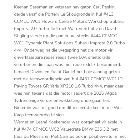
Keenan Sassman en veteraan navigator, Carl Peskin,
derde vanaf die Porterville Skougronde in hul #413
CCMCC WC1 Howard Centre Motors Workshop Subaru
Impreza 2.0 Turbo 4×4 met Warren Scholtz en David
Stigling vierde op die pad in hul steeks #444 CPMCC
WC1 Dynamic Plant Solutions Subaru Impreza 2.0 Turbo
4×4. Onderweg na die wegspring het die motor vir
onverklaarbare redes reeds twee 50A smeltdrade
verorber en die span was met rede redelik bekommerd.
Ismaeel Davids en Yusuf Ganief het baie aandag getrek
met die teenwoordigheid van hul #431 CCMCC WC1 ID
Paving Toyota GR Yaris XP210 1.6 Turbo 4×4, maar daar
was min tekens dat die motor sedert die 2025 Algoa
Tydren enige verder ontwikkelling ondergaan het.
Nietemin was dit goed om dit die eerste keer in die Wes
Kaap teenwoordig te sien.
Werner en Leané Koekemoer was oorgehaal vir aksie in
hul #474 CPMCC WC2 Valuecrete BMW E36 3.2 met
Inus du Plessis en Piet Carinus ook in positiewe luim met