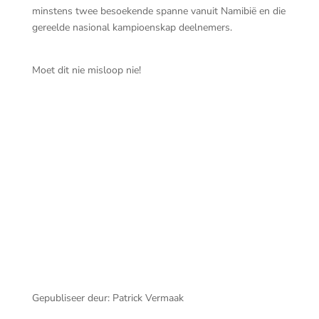
minstens twee besoekende spanne vanuit Namibië en die
gereelde nasional kampioenskap deelnemers.
Moet dit nie misloop nie!
20
Br
E36
20260214 Porterville Tydren – Pieter Steyn –
Marna Steyn – Anette Vermaak – SS3 – 5
Gepubliseer deur: Patrick Vermaak