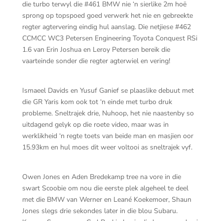
die turbo terwyl die #461 BMW nie ‘n sierlike 2m hoë
sprong op topspoed goed verwerk het nie en gebreekte
regter agtervering eindig hul aanslag. Die netjiese #462
CCMCC WC3 Petersen Engineering Toyota Conquest RSi
1.6 van Erin Joshua en Leroy Petersen bereik die
vaarteinde sonder die regter agterwiel en vering!
Ismaeel Davids en Yusuf Ganief se plaaslike debuut met
die GR Yaris kom ook tot ‘n einde met turbo druk
probleme. Sneltrajek drie, Nuhoop, het nie naastenby so
uitdagend gelyk op die roete video, maar was in
werklikheid ‘n regte toets van beide man en masjien oor
15.93km en hul moes dit weer voltooi as sneltrajek vyf.
Owen Jones en Aden Bredekamp tree na vore in die
swart Scoobie om nou die eerste plek algeheel te deel
met die BMW van Werner en Leané Koekemoer, Shaun
Jones slegs drie sekondes later in die blou Subaru.