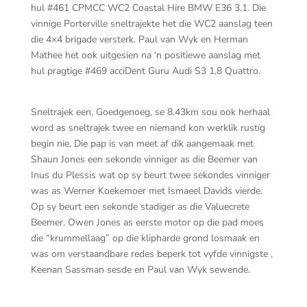
hul #461 CPMCC WC2 Coastal Hire BMW E36 3.1. Die
vinnige Porterville sneltrajekte het die WC2 aanslag teen
die 4×4 brigade versterk. Paul van Wyk en Herman
Mathee het ook uitgesien na ‘n positiewe aanslag met
hul pragtige #469 acciDent Guru Audi S3 1.8 Quattro.
Sneltrajek een, Goedgenoeg, se 8.43km sou ook herhaal
word as sneltrajek twee en niemand kon werklik rustig
begin nie. Die pap is van meet af dik aangemaak met
Shaun Jones een sekonde vinniger as die Beemer van
Inus du Plessis wat op sy beurt twee sekondes vinniger
was as Werner Koekemoer met Ismaeel Davids vierde.
Op sy beurt een sekonde stadiger as die Valuecrete
Beemer. Owen Jones as eerste motor op die pad moes
die “krummellaag” op die klipharde grond losmaak en
was om verstaandbare redes beperk tot vyfde vinnigste ,
Keenan Sassman sesde en Paul van Wyk sewende.