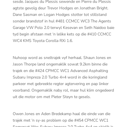
sesde. Jacques du Plessis sewende en Pierre du Plessis
agtste gevolg deur Trevor Hodges en Jonathan Bright.
Dane Sasman en Logan Hodges stotter tot stillstand
sonder brandstof in hul #481 CCMCC WC3 The Agents
Garage VW Polo 2.0 terwyl Kesevan en Seth Naidoo baie
tyd begin afstaan met ‘n lelike kets op die #410 CCMCC
WC4 KMS Toyota Corolla RXi 1.6.
Nuhoop word as sneltrajek vyf herhaal. Shaun Jones en
Jason Thorpe land ongemaklik sowat 9.2km binne die
trajek en die #424 CPMCC WC1 Advanced Asphalting
Subaru Impreza 2.0 Turbo 4×4 word in die koringland
parkeer met gebreekte regter agtervering en pap linker
voorband. Ongemaklik naby rol, maar hul klim ongedeerd
uit die motor om met Pieter Steyn te gesels.
Owen Jones en Aden Bredekamp haal die einde van die
trajek met ‘n sy-as problem op die #454 CPMCC WC1
Somerset Wes Subaru Impeza 2.0 Turbo 4×4 en skielik is