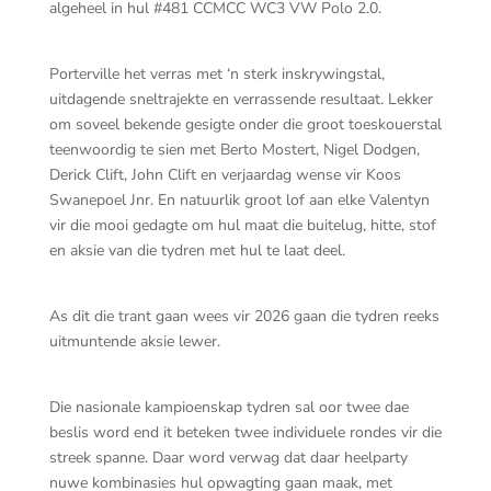
algeheel in hul #481 CCMCC WC3 VW Polo 2.0.
Porterville het verras met ‘n sterk inskrywingstal,
uitdagende sneltrajekte en verrassende resultaat. Lekker
om soveel bekende gesigte onder die groot toeskouerstal
teenwoordig te sien met Berto Mostert, Nigel Dodgen,
Derick Clift, John Clift en verjaardag wense vir Koos
Swanepoel Jnr. En natuurlik groot lof aan elke Valentyn
vir die mooi gedagte om hul maat die buitelug, hitte, stof
en aksie van die tydren met hul te laat deel.
As dit die trant gaan wees vir 2026 gaan die tydren reeks
uitmuntende aksie lewer.
Die nasionale kampioenskap tydren sal oor twee dae
beslis word end it beteken twee individuele rondes vir die
streek spanne. Daar word verwag dat daar heelparty
nuwe kombinasies hul opwagting gaan maak, met