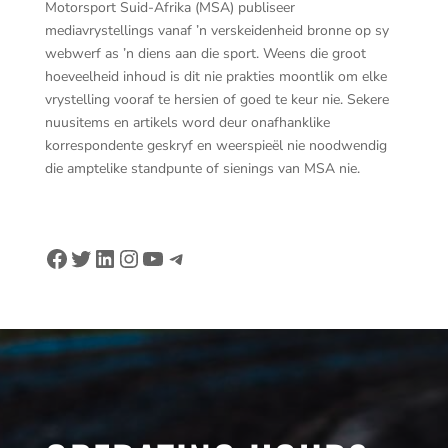
Motorsport Suid-Afrika (MSA) publiseer
mediavrystellings vanaf ’n verskeidenheid bronne op sy
webwerf as ’n diens aan die sport. Weens die groot
hoeveelheid inhoud is dit nie prakties moontlik om elke
vrystelling vooraf te hersien of goed te keur nie. Sekere
nuusitems en artikels word deur onafhanklike
korrespondente geskryf en weerspieël nie noodwendig
die amptelike standpunte of sienings van MSA nie.
Facebook
Twitter
LinkedIn
Instagram
YouTube
Telegram