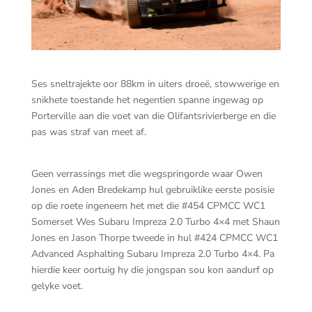
Ses sneltrajekte oor 88km in uiters droeë, stowwerige en
snikhete toestande het negentien spanne ingewag op
Porterville aan die voet van die Olifantsrivierberge en die
pas was straf van meet af.
Geen verrassings met die wegspringorde waar Owen
Jones en Aden Bredekamp hul gebruiklike eerste posisie
op die roete ingeneem het met die #454 CPMCC WC1
Somerset Wes Subaru Impreza 2.0 Turbo 4×4 met Shaun
Jones en Jason Thorpe tweede in hul #424 CPMCC WC1
Advanced Asphalting Subaru Impreza 2.0 Turbo 4×4. Pa
hierdie keer oortuig hy die jongspan sou kon aandurf op
gelyke voet.