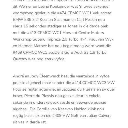
dit Werner en Leané Koekemoer wat ‘n twee sekonde
voorsprong geniet in die #474 CPMCC WC1 Valuecrete
BMW E36 3.2! Keenan Sassman en Carl Peskin nou
slegs 15 sekondes stadiger as Jones in die derde plek
met die #413 CPMCC WC1 Howard Centre Motors
Workshop Subaru Impreza 2.0 Turbo 4×4. Paul van Wyk
en Herman Mathee het nou begin moeg word want die
#469 CPMCC WC1 acciDent Guru Audi S3 1.8 Turbo
Quattro was nog sterk vyfde.
André en Jody Cleenwerck haal die vaarteinde in vyfde
posisie algeheel maar sonder die #414 CCMCC WC3 VW
Polo se regter agterwiel en Jacques du Plessis en sy ouer
broer, Pierre du Plessis nou geskei deur ‘n enkele
sekonde in onderskeidelik sesde en sewende posisie
algeheel. Die Corolla van Kesevan Naidoo klink nou
regtig baie siek en die #409 VW Golf van Julian Calvert
sit vas in derde rat.