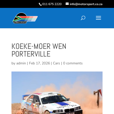
011 675 2220
info@motorsport.co.za
KOEKE-MOER WEN
PORTERVILLE
by
admin
|
Feb 17, 2026
|
Cars
|
0 comments