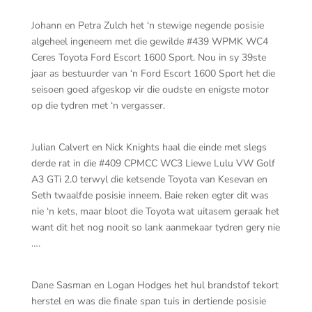
Johann en Petra Zulch het ‘n stewige negende posisie
algeheel ingeneem met die gewilde #439 WPMK WC4
Ceres Toyota Ford Escort 1600 Sport. Nou in sy 39ste
jaar as bestuurder van ‘n Ford Escort 1600 Sport het die
seisoen goed afgeskop vir die oudste en enigste motor
op die tydren met ‘n vergasser.
Julian Calvert en Nick Knights haal die einde met slegs
derde rat in die #409 CPMCC WC3 Liewe Lulu VW Golf
A3 GTi 2.0 terwyl die ketsende Toyota van Kesevan en
Seth twaalfde posisie inneem. Baie reken egter dit was
nie ‘n kets, maar bloot die Toyota wat uitasem geraak het
want dit het nog nooit so lank aanmekaar tydren gery nie
….
Dane Sasman en Logan Hodges het hul brandstof tekort
herstel en was die finale span tuis in dertiende posisie