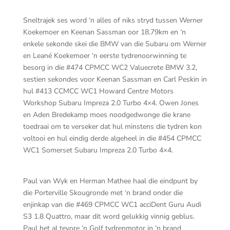
Sneltrajek ses word ‘n alles of niks stryd tussen Werner
Koekemoer en Keenan Sassman oor 18.79km en ‘n
enkele sekonde skei die BMW van die Subaru om Werner
en Leané Koekemoer ‘n eerste tydrenoorwinning te
besorg in die #474 CPMCC WC2 Valuecrete BMW 3.2,
sestien sekondes voor Keenan Sassman en Carl Peskin in
hul #413 CCMCC WC1 Howard Centre Motors
Workshop Subaru Impreza 2.0 Turbo 4×4. Owen Jones
en Aden Bredekamp moes noodgedwonge die krane
toedraai om te verseker dat hul minstens die tydren kon
voltooi en hul eindig derde algeheel in die #454 CPMCC
WC1 Somerset Subaru Impreza 2.0 Turbo 4×4.
Paul van Wyk en Herman Mathee haal die eindpunt by
die Porterville Skougronde met ‘n brand onder die
enjinkap van die #469 CPMCC WC1 acciDent Guru Audi
S3 1.8 Quattro, maar dit word gelukkig vinnig geblus.
Paul het al tevore ‘n Golf tydrenmotor in ‘n brand