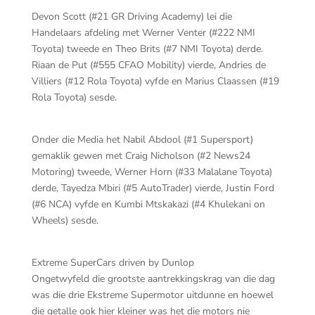
Devon Scott (#21 GR Driving Academy) lei die
Handelaars afdeling met Werner Venter (#222 NMI
Toyota) tweede en Theo Brits (#7 NMI Toyota) derde.
Riaan de Put (#555 CFAO Mobility) vierde, Andries de
Villiers (#12 Rola Toyota) vyfde en Marius Claassen (#19
Rola Toyota) sesde.
Onder die Media het Nabil Abdool (#1 Supersport)
gemaklik gewen met Craig Nicholson (#2 News24
Motoring) tweede, Werner Horn (#33 Malalane Toyota)
derde, Tayedza Mbiri (#5 AutoTrader) vierde, Justin Ford
(#6 NCA) vyfde en Kumbi Mtskakazi (#4 Khulekani on
Wheels) sesde.
Extreme SuperCars driven by Dunlop
Ongetwyfeld die grootste aantrekkingskrag van die dag
was die drie Ekstreme Supermotor uitdunne en hoewel
die getalle ook hier kleiner was het die motors nie