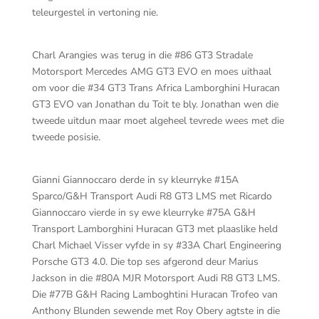
teleurgestel in vertoning nie.
Charl Arangies was terug in die #86 GT3 Stradale
Motorsport Mercedes AMG GT3 EVO en moes uithaal
om voor die #34 GT3 Trans Africa Lamborghini Huracan
GT3 EVO van Jonathan du Toit te bly. Jonathan wen die
tweede uitdun maar moet algeheel tevrede wees met die
tweede posisie.
Gianni Giannoccaro derde in sy kleurryke #15A
Sparco/G&H Transport Audi R8 GT3 LMS met Ricardo
Giannoccaro vierde in sy ewe kleurryke #75A G&H
Transport Lamborghini Huracan GT3 met plaaslike held
Charl Michael Visser vyfde in sy #33A Charl Engineering
Porsche GT3 4.0. Die top ses afgerond deur Marius
Jackson in die #80A MJR Motorsport Audi R8 GT3 LMS.
Die #77B G&H Racing Lamboghtini Huracan Trofeo van
Anthony Blunden sewende met Roy Obery agtste in die