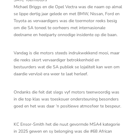
Michael Briggs en die Opel Vectra was die naam op almal
se lippe dertig jaar gelede en met BMW, Nissan, Ford en
Toyota as vervaardigers was die toermotor reeks besig
om die SA toneel te oorheers met internasionale
deelname en heelparty onnodige insidente op die baan.
Vandag is die motors steeds indrukwekkend mooi, maar
die reeks skort vervaardiger betrokkenheid en
bestuurders wat die SA publiek se lojaliteit kan wen om
daardie vervloë era weer te laat herleef.
Ondanks die feit dat slegs vyf motors teenwoordig was
in die top klas was toeskouer ondersteuning besonders
goed en het was daar ‘n positiewe atmosfeer te bespeur.
KC Ensor-Smith het die nuut gevormde MSA4 kategorie
in 2025 gewen en sy belonging was die #68 African