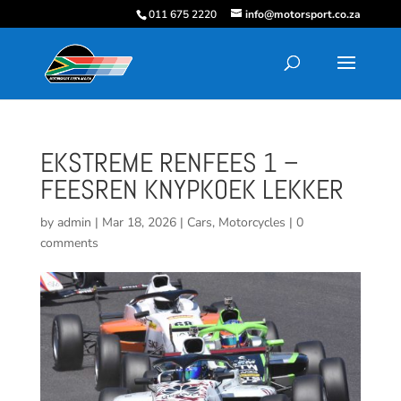
011 675 2220
info@motorsport.co.za
EKSTREME RENFEES 1 –
FEESREN KNYPKOEK LEKKER
by
admin
|
Mar 18, 2026
|
Cars
,
Motorcycles
|
0
comments