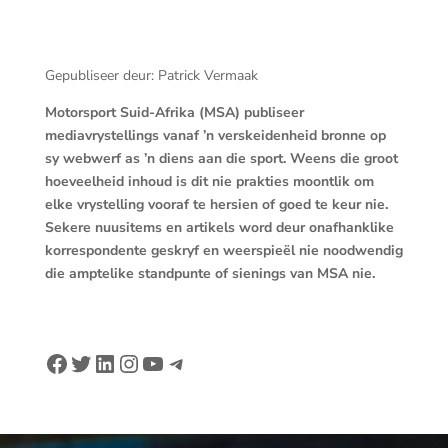
Gepubliseer deur: Patrick Vermaak
Motorsport Suid-Afrika (MSA) publiseer
mediavrystellings vanaf ’n verskeidenheid bronne op
sy webwerf as ’n diens aan die sport. Weens die groot
hoeveelheid inhoud is dit nie prakties moontlik om
elke vrystelling vooraf te hersien of goed te keur nie.
Sekere nuusitems en artikels word deur onafhanklike
korrespondente geskryf en weerspieël nie noodwendig
die amptelike standpunte of sienings van MSA nie.
Facebook
Twitter
LinkedIn
Instagram
YouTube
Telegram