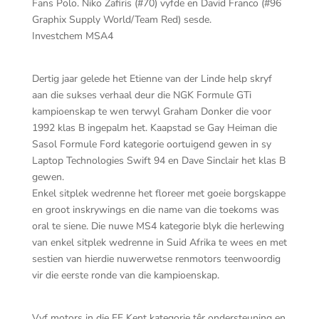
Fans Polo. Niko Zafiris (#70) vyfde en David Franco (#96
Graphix Supply World/Team Red) sesde.
Investchem MSA4
Dertig jaar gelede het Etienne van der Linde help skryf
aan die sukses verhaal deur die NGK Formule GTi
kampioenskap te wen terwyl Graham Donker die voor
1992 klas B ingepalm het. Kaapstad se Gay Heiman die
Sasol Formule Ford kategorie oortuigend gewen in sy
Laptop Technologies Swift 94 en Dave Sinclair het klas B
gewen.
Enkel sitplek wedrenne het floreer met goeie borgskappe
en groot inskrywings en die name van die toekoms was
oral te siene. Die nuwe MS4 kategorie blyk die herlewing
van enkel sitplek wedrenne in Suid Afrika te wees en met
sestien van hierdie nuwerwetse renmotors teenwoordig
vir die eerste ronde van die kampioenskap.
Vyf motors in die FF Kent kategorie têr ondersteuning en