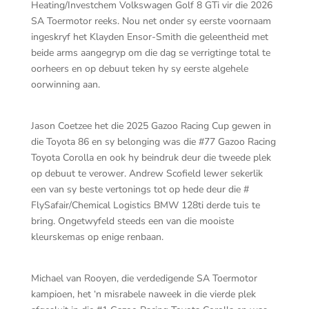
Heating/Investchem Volkswagen Golf 8 GTi vir die 2026
SA Toermotor reeks. Nou net onder sy eerste voornaam
ingeskryf het Klayden Ensor-Smith die geleentheid met
beide arms aangegryp om die dag se verrigtinge total te
oorheers en op debuut teken hy sy eerste algehele
oorwinning aan.
Jason Coetzee het die 2025 Gazoo Racing Cup gewen in
die Toyota 86 en sy belonging was die #77 Gazoo Racing
Toyota Corolla en ook hy beindruk deur die tweede plek
op debuut te verower. Andrew Scofield lewer sekerlik
een van sy beste vertonings tot op hede deur die #
FlySafair/Chemical Logistics BMW 128ti derde tuis te
bring. Ongetwyfeld steeds een van die mooiste
kleurskemas op enige renbaan.
Michael van Rooyen, die verdedigende SA Toermotor
kampioen, het ‘n misrabele naweek in die vierde plek