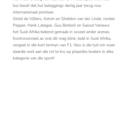
hul besef dat hul beleggings dertig jaar terug nou
internasionaal presteer.
Giniel de Villiers, Kelvin en Sheldon van der Linde, Jordan
Pepper, Henk Lategan, Guy Botteril en Saood Variawa
het Suid Afrika bekend gemaak in soveel ander arenas.
Kontroversieel as wat dit mag klink, belê in Suid Afrika,
vergeet in die kort termyn van F1. Nou is die tyd om weer
daardie wiel aan die rol te kry op plaaslike bodem in elke
kategorie van die sport!
20
Ma
1st
20260314 Astron Energy GTi Challenge 63
Liam Crystal 76M John Kruger 4M Wayne
Masters (2)