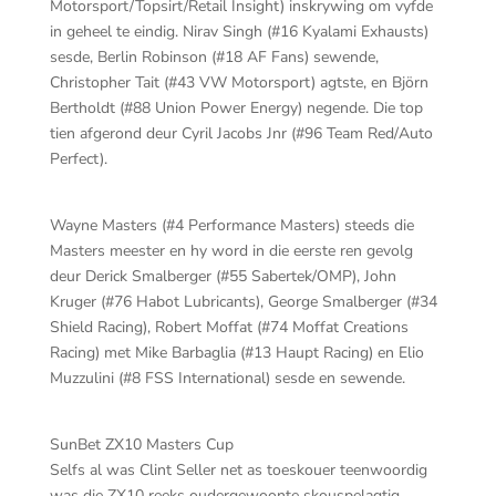
Motorsport/Topsirt/Retail Insight) inskrywing om vyfde
in geheel te eindig. Nirav Singh (#16 Kyalami Exhausts)
sesde, Berlin Robinson (#18 AF Fans) sewende,
Christopher Tait (#43 VW Motorsport) agtste, en Björn
Bertholdt (#88 Union Power Energy) negende. Die top
tien afgerond deur Cyril Jacobs Jnr (#96 Team Red/Auto
Perfect).
Wayne Masters (#4 Performance Masters) steeds die
Masters meester en hy word in die eerste ren gevolg
deur Derick Smalberger (#55 Sabertek/OMP), John
Kruger (#76 Habot Lubricants), George Smalberger (#34
Shield Racing), Robert Moffat (#74 Moffat Creations
Racing) met Mike Barbaglia (#13 Haupt Racing) en Elio
Muzzulini (#8 FSS International) sesde en sewende.
SunBet ZX10 Masters Cup
Selfs al was Clint Seller net as toeskouer teenwoordig
was die ZX10 reeks oudergewoonte skouspelagtig.