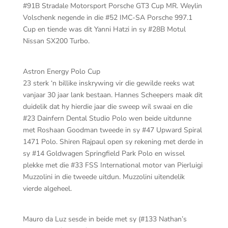
#91B Stradale Motorsport Porsche GT3 Cup MR. Weylin
Volschenk negende in die #52 IMC-SA Porsche 997.1
Cup en tiende was dit Yanni Hatzi in sy #28B Motul
Nissan SX200 Turbo.
Astron Energy Polo Cup
23 sterk ‘n billike inskrywing vir die gewilde reeks wat
vanjaar 30 jaar lank bestaan. Hannes Scheepers maak dit
duidelik dat hy hierdie jaar die sweep wil swaai en die
#23 Dainfern Dental Studio Polo wen beide uitdunne
met Roshaan Goodman tweede in sy #47 Upward Spiral
1471 Polo. Shiren Rajpaul open sy rekening met derde in
sy #14 Goldwagen Springfield Park Polo en wissel
plekke met die #33 FSS International motor van Pierluigi
Muzzolini in die tweede uitdun. Muzzolini uitendelik
vierde algeheel.
Mauro da Luz sesde in beide met sy (#133 Nathan’s