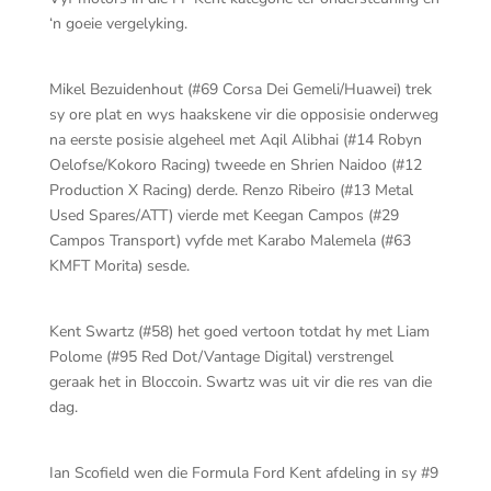
‘n goeie vergelyking.
Mikel Bezuidenhout (#69 Corsa Dei Gemeli/Huawei) trek
sy ore plat en wys haakskene vir die opposisie onderweg
na eerste posisie algeheel met Aqil Alibhai (#14 Robyn
Oelofse/Kokoro Racing) tweede en Shrien Naidoo (#12
Production X Racing) derde. Renzo Ribeiro (#13 Metal
Used Spares/ATT) vierde met Keegan Campos (#29
Campos Transport) vyfde met Karabo Malemela (#63
KMFT Morita) sesde.
Kent Swartz (#58) het goed vertoon totdat hy met Liam
Polome (#95 Red Dot/Vantage Digital) verstrengel
geraak het in Bloccoin. Swartz was uit vir die res van die
dag.
Ian Scofield wen die Formula Ford Kent afdeling in sy #9