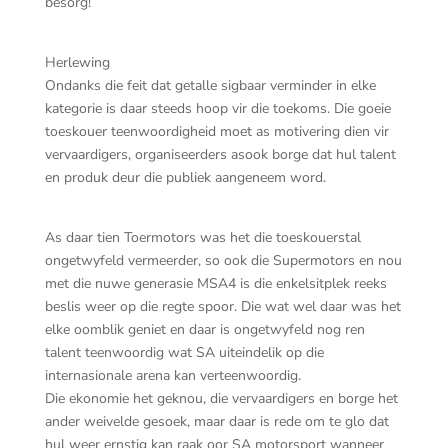
besorg!
Herlewing
Ondanks die feit dat getalle sigbaar verminder in elke
kategorie is daar steeds hoop vir die toekoms. Die goeie
toeskouer teenwoordigheid moet as motivering dien vir
vervaardigers, organiseerders asook borge dat hul talent
en produk deur die publiek aangeneem word.
As daar tien Toermotors was het die toeskouerstal
ongetwyfeld vermeerder, so ook die Supermotors en nou
met die nuwe generasie MSA4 is die enkelsitplek reeks
beslis weer op die regte spoor. Die wat wel daar was het
elke oomblik geniet en daar is ongetwyfeld nog ren
talent teenwoordig wat SA uiteindelik op die
internasionale arena kan verteenwoordig.
Die ekonomie het geknou, die vervaardigers en borge het
ander weivelde gesoek, maar daar is rede om te glo dat
hul weer ernstig kan raak oor SA motorsport wanneer