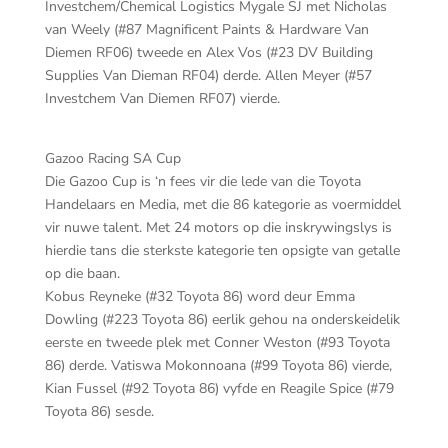
Investchem/Chemical Logistics Mygale SJ met Nicholas
van Weely (#87 Magnificent Paints & Hardware Van
Diemen RF06) tweede en Alex Vos (#23 DV Building
Supplies Van Dieman RF04) derde. Allen Meyer (#57
Investchem Van Diemen RF07) vierde.
Gazoo Racing SA Cup
Die Gazoo Cup is ‘n fees vir die lede van die Toyota
Handelaars en Media, met die 86 kategorie as voermiddel
vir nuwe talent. Met 24 motors op die inskrywingslys is
hierdie tans die sterkste kategorie ten opsigte van getalle
op die baan.
Kobus Reyneke (#32 Toyota 86) word deur Emma
Dowling (#223 Toyota 86) eerlik gehou na onderskeidelik
eerste en tweede plek met Conner Weston (#93 Toyota
86) derde. Vatiswa Mokonnoana (#99 Toyota 86) vierde,
Kian Fussel (#92 Toyota 86) vyfde en Reagile Spice (#79
Toyota 86) sesde.