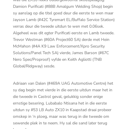
Damion Purificati (#88B Amalgum Welding Shop) begin
sy aanslag op die titel goed deur die eerste te wen maar
Jayson Lamb (#42C Tyremart EL/Buffalo Service Station)
verras deur die tweede uitdun te wen met 0.06sek.
Algeheel was dit egter Purificati eerste en Lamb tweede.
Trevor Westman (#60A Project60 SA) derde met Hein
McMahon (#4A K9 Law Enforcement/Xpro Security
Solutions/Panel Tech SA) vierde, James Barson (#67C
Nero Spec/Proproof) vyfde en Keith Agliotti (TNB
Global/Ridgway) sesde.
Adriaan van Dalen (#469A UAG Automotive Centre) het
sy dag begin met vierde in die eerste uitdun maar het in
die tweede in Castrol geval, gelukkig sonder enige
ernstige besering. Lubabalo Ntisana het in die eerste
uitdun sy #53 LB Auto ZX10 in Kaapstad draai probeer
omskep in ‘n ploeg, maar was terug in die tweede om
sewende plek in te neem. Hy sal die sand later terug