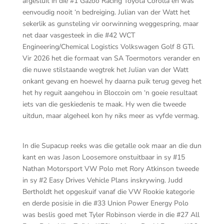
afgesluit in die #1 Gazoo Racing Toyota Corolla en was
eenvoudig nooit ‘n bedreiging. Julian van der Watt het
sekerlik as gunsteling vir oorwinning weggespring, maar
net daar vasgesteek in die #42 WCT
Engineering/Chemical Logistics Volkswagen Golf 8 GTi.
Vir 2026 het die formaat van SA Toermotors verander en
die nuwe stilstaande wegtrek het Julian van der Watt
onkant gevang en hoewel hy daarna puik terug geveg het
het hy reguit aangehou in Bloccoin om ‘n goeie resultaat
iets van die geskiedenis te maak. Hy wen die tweede
uitdun, maar algeheel kon hy niks meer as vyfde vermag.
In die Supacup reeks was die getalle ook maar an die dun
kant en was Jason Loosemore onstuitbaar in sy #15
Nathan Motorsport VW Polo met Rory Atkinson tweede
in sy #2 Easy Drives Vehicle Plans inskrywing. Judd
Bertholdt het opgeskuif vanaf die VW Rookie kategorie
en derde posisie in die #33 Union Power Energy Polo
was beslis goed met Tyler Robinson vierde in die #27 All